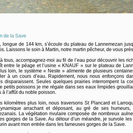
n de la Save
 longue de 144 km, s’écoule du plateau de Lannemezan jusqu’
s. Laissons le soin à Martin, notre martin pêcheur, de vous prés
à tous, accompagnez-moi au fil de l’eau pour découvrir les rich
t entre le péage et l’usine « KNAUF » sur le plateau de Lan
plus loin, le système « Neste » alimente de plusieurs centai
ler à un cours d’eau. Rapidement, nous nous enfonçons dans 
 disparaissent. Seules quelques prairies interrompent la co
e petits poissons je me régale dans ses eaux limpides grouillan
s à l’affût du noble poisson.
 kilomètres plus loin, nous traversons St Plancard et Larroqu
 dynamique arrachant et déposant, au gré de ses humeurs, l
zanais. La végétation rivulaire composée de nombreux aulnes
les gorges de la Save. Au détour d’un méandre, je survole les 
rin avant mon entrée dans les fameuses gorges de la Save.