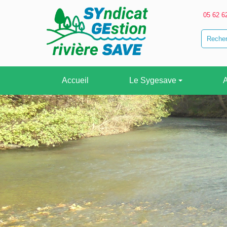
05 62 6
Accueil
Le Sygesave
A