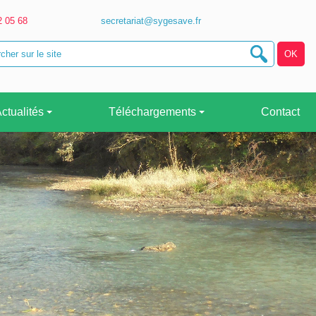
2 05 68
secretariat@sygesave.fr
ctualités
Téléchargements
Contact