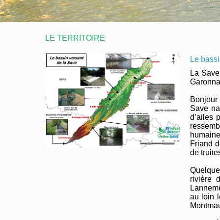
LE TERRITOIRE
Le bassi
La Save,
Garonnai
Bonjour 
Save naî
d’ailes 
ressemb
humaines
Friand d
de truite
Quelques
rivière
Lanneme
au loin 
Montmau