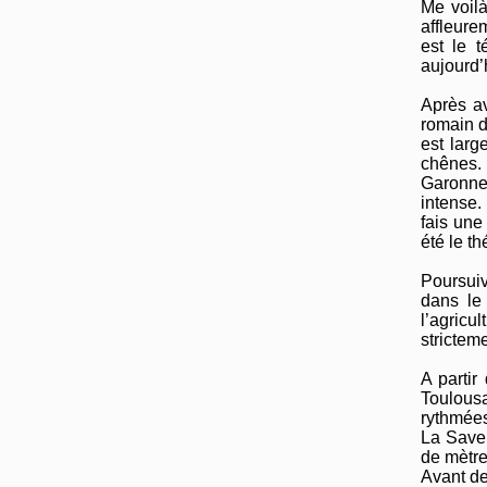
Me voilà
affleure
est le 
aujourd’
Après av
romain d
est larg
chênes. 
Garonne,
intense. 
fais une
été le th
Poursuiv
dans le
l’agricu
strictem
A partir
Toulousa
rythmées
La Save 
de mètre
Avant de