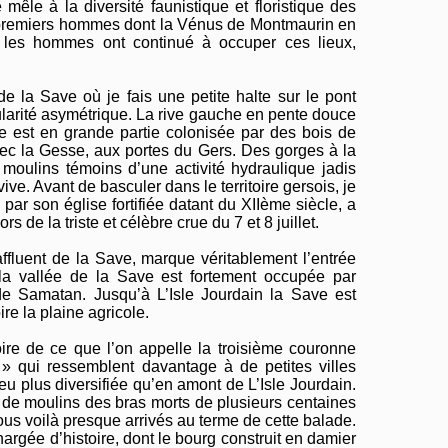
êle à la diversité faunistique et floristique des
es premiers hommes dont la Vénus de Montmaurin en
e, les hommes ont continué à occuper ces lieux,
e la Save où je fais une petite halte sur le pont
ularité asymétrique. La rive gauche en pente douce
tue est en grande partie colonisée par des bois de
vec la Gesse, aux portes du Gers. Des gorges à la
 moulins témoins d’une activité hydraulique jadis
ive. Avant de basculer dans le territoire gersois, je
par son église fortifiée datant du XIIème siècle, a
s de la triste et célèbre crue du 7 et 8 juillet.
ffluent de la Save, marque véritablement l’entrée
la vallée de la Save est fortement occupée par
 de Samatan. Jusqu’à L’Isle Jourdain la Save est
re la plaine agricole.
toire de ce que l’on appelle la troisième couronne
 » qui ressemblent davantage à de petites villes
eu plus diversifiée qu’en amont de L’Isle Jourdain.
ls de moulins des bras morts de plusieurs centaines
nous voilà presque arrivés au terme de cette balade.
hargée d’histoire, dont le bourg construit en damier