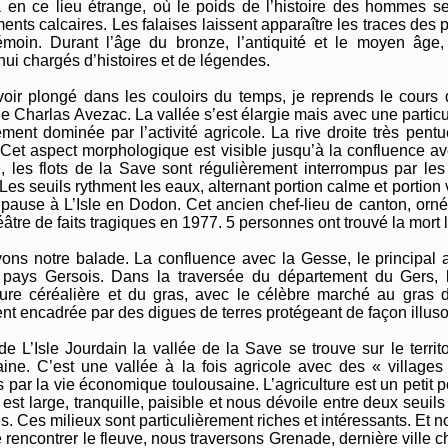
 en ce lieu étrange, où le poids de l’histoire des hommes se m
ments calcaires. Les falaises laissent apparaître les traces d
témoin. Durant l’âge du bronze, l’antiquité et le moyen âg
hui chargés d’histoires et de légendes.
oir plongé dans les couloirs du temps, je reprends le cours d
e Charlas Avezac. La vallée s’est élargie mais avec une partic
ement dominée par l’activité agricole. La rive droite très pen
Cet aspect morphologique est visible jusqu’à la confluence a
 les flots de la Save sont régulièrement interrompus par les
Les seuils rythment les eaux, alternant portion calme et portion v
 pause à L’Isle en Dodon. Cet ancien chef-lieu de canton, orné 
éâtre de faits tragiques en 1977. 5 personnes ont trouvé la mort lor
ons notre balade. La confluence avec la Gesse, le principal a
 pays Gersois. Dans la traversée du département du Gers, 
lture céréalière et du gras, avec le célèbre marché au gras
ent encadrée par des digues de terres protégeant de façon illusoi
 de L’Isle Jourdain la vallée de la Save se trouve sur le terri
ine. C’est une vallée à la fois agricole avec des « villages
 par la vie économique toulousaine. L’agriculture est un petit p
est large, tranquille, paisible et nous dévoile entre deux seui
s. Ces milieux sont particulièrement riches et intéressants. Et 
 rencontrer le fleuve, nous traversons Grenade, dernière ville c